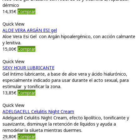
dérmico
14,35
€
Comprar
Quick View
ALOE VERA ARGÁN ESI gel
Aloe Vera Esi Gel con Argán hipoalergénico, con acción calmante
y lenitiva.
15,00
€
Comprar
Quick View
SEXY HOUR LUBRICANTE
Gel íntimo lubricante, a base de aloe vera y ácido hialurónico,
especialmente indicado para usar durante el acto sexual, para
estimular y tonificar la zona.
13,85
€
Comprar
Quick View
ADELGACELL Celulitis Night Cream
Adelgacell Celulitis Night Cream, efecto lipolítico, tonificante y
suavizante, disminuye la retención de líquidos y ayuda a
remodelar la silueta mientras duermes.
29,80
€
Comprar