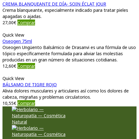
CREMA BLANQUEANTE DE DÍA- SOIN ÉCLAT JOUR
Crema blanqueante, especialmente indicado para tratar pieles
apagadas o ajadas.
27,00
€
Comprar
Quick View
Oseogen 75ml
Oseogen Ungüento Balsámico de Drasanvi es una fórmula de uso
tópico específicamente formulada para aliviar las molestias
producidas en un gran número de situaciones cotidianas.
12,60
€
Comprar
Quick View
BÁLSAMO DE TIGRE ROJO
Alivia dolores musculares y articulares así como los dolores de
cabeza, migrañas y problemas circulatorios.
10,55
€
Comprar