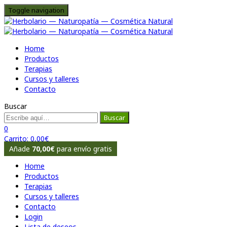
Toggle navigation
Home
Productos
Terapias
Cursos y talleres
Contacto
Buscar
Buscar
0
Carrito:
0,00
€
Añade
70,00
€
para envío gratis
Home
Productos
Terapias
Cursos y talleres
Contacto
Login
Lista de deseos