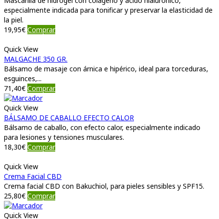
Mascarilla de hidrogel con colágeno y ácido hialurónico,
especialmente indicada para tonificar y preservar la elasticidad de
la piel.
19,95
€
Comprar
Quick View
MALGACHE 350 GR.
Bálsamo de masaje con árnica e hipérico, ideal para torceduras,
esguinces,...
71,40
€
Comprar
Quick View
BÁLSAMO DE CABALLO EFECTO CALOR
Bálsamo de caballo, con efecto calor, especialmente indicado
para lesiones y tensiones musculares.
18,30
€
Comprar
Quick View
Crema Facial CBD
Crema facial CBD con Bakuchiol, para pieles sensibles y SPF15.
25,80
€
Comprar
Quick View