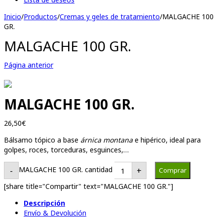
Inicio
/
Productos
/
Cremas y geles de tratamiento
/
MALGACHE 100
GR.
MALGACHE 100 GR.
Página anterior
MALGACHE 100 GR.
26,50
€
Bálsamo tópico a base
árnica montana
e hipérico, ideal para
golpes, roces, torceduras, esguinces,…
MALGACHE 100 GR. cantidad
-
+
Comprar
[share title="Compartir" text="MALGACHE 100 GR."]
Descripción
Envío & Devolución