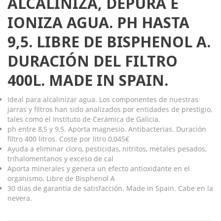
ALCALINIZA, DEPURA E
IONIZA AGUA. PH HASTA
9,5. LIBRE DE BISPHENOL A.
DURACIÓN DEL FILTRO
400L. MADE IN SPAIN.
Ideal para alcalinizar agua. Los componentes de nuestras
jarras y filtros han sido analizados por entidades de prestigio,
tales como el Instituto de Cerámica de Galicia.
ph entre 8,5 y 9,5. Aporta magnesio. Antibacterias. Duración
filtro 400 litros. Coste por litro 0,045€
Ayuda a eliminar cloro, pesticidas, nitritos, metales pesados,
trihalomentanos y exceso de cal
Aporta minerales y genera un efecto antioxidante en el
organismo. Libre de Bisphenol A
30 días de garantía de satisfacción. Made in Spain. Cabe en la
nevera.