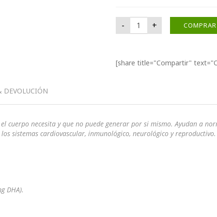
Omega 3 cantidad
-
+
COMPRAR
[share title="Compartir" text=
& DEVOLUCIÓN
l cuerpo necesita y que no puede generar por si mismo. Ayudan a normali
 los sistemas cardiovascular, inmunológico, neurológico y reproductivo
mg DHA).