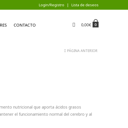
Login/Registro
Lista de deseos
0,00
€
0
RES
CONTACTO
PÁGINA ANTERIOR
mento nutricional que aporta ácidos grasos
ntener el funcionamiento normal del cerebro y al