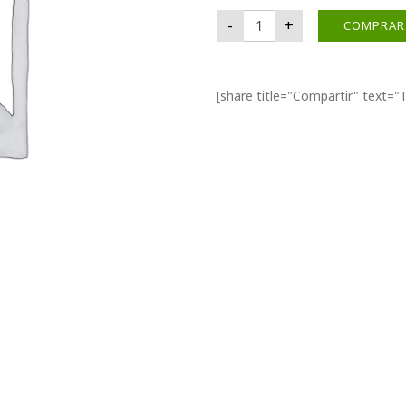
TIRITAS DE BAMBÚ cantid
-
+
COMPRAR
[share title="Compartir" text