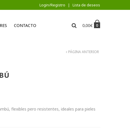
Login/Registro
Lista de deseos
RES
CONTACTO
0,00
€
0
PÁGINA ANTERIOR
MBÚ
ambú, flexibles pero resistentes, ideales para pieles