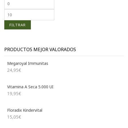
Precio mínimo
Precio máximo
FILTRAR
PRODUCTOS MEJOR VALORADOS
Megaroyal Immunitas
24,95
€
Vitamina A Seca 5.000 UI
19,95
€
Floradix Kindervital
15,05
€