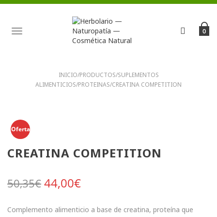
TOGGLE
0
NAVIGATION
INICIO
/
PRODUCTOS
/
SUPLEMENTOS
ALIMENTICIOS
/
PROTEINAS
/
CREATINA COMPETITION
Oferta
CREATINA COMPETITION
El precio original era: 50,35€.
El precio actual es: 44,00€
44,00
€
50,35
€
Complemento alimenticio a base de creatina, proteína que