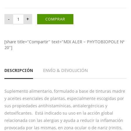
MIX ALER - PHYTOBIOPOLE Nº 20 cantidad
-
+
COMPRAR
[share title="Compartir" text="MIX ALER – PHYTOBIOPOLE Nº
20"]
DESCRIPCIÓN
ENVÍO & DEVOLUCIÓN
Suplemento alimentario, formulado a base de tinturas madre
y aceites esenciales de plantas, especialmente escogidas por
sus propiedades antihistamínicas, antialergércicas y
detoxificantes. Está indicado su uso en la acción global
relacionada con las alergias y ayuda a reducir la inflamación
provocada por las mismas, en zona ocular o de nariz (rinitis,