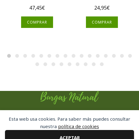
47,45
€
24,95
€
COMPRAR
COMPRAR
Esta web usa cookies. Para saber más puedes consultar
HOME
PAGES
SHOP
CHECKOUT
nuestra
política de cookies
BUY THEME!
ACEPTAR