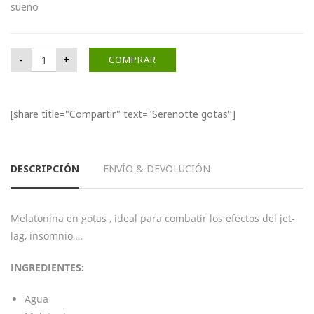
sueño
Serenotte gotas cantidad
-
+
COMPRAR
[share title="Compartir" text="Serenotte gotas"]
DESCRIPCIÓN
ENVÍO & DEVOLUCIÓN
Melatonina en gotas , ideal para combatir los efectos del jet-
lag, insomnio,…
INGREDIENTES:
Agua