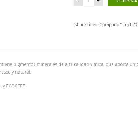
-
+
COMPRAR
[share title="Compartir" tex
ntiene pigmentos minerales de alta calidad y mica, que aporta un 
resco y natural.
L y ECOCERT.