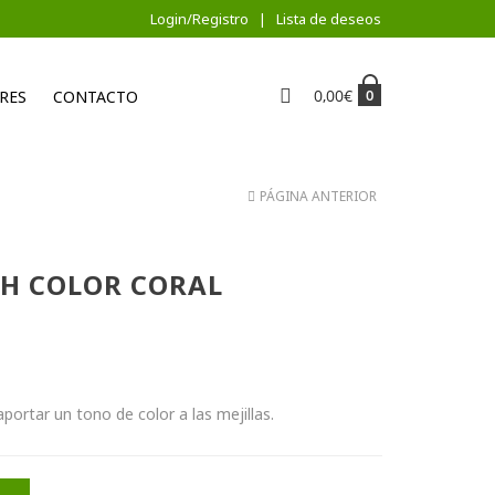
Login/Registro
Lista de deseos
0,00
€
0
RES
CONTACTO
PÁGINA ANTERIOR
SH COLOR CORAL
aportar un tono de color a las mejillas.
CORAL cantidad