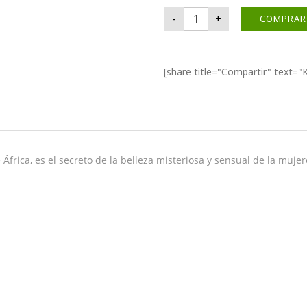
KHOL- NEGRO cantidad
-
+
COMPRAR
[share title="Compartir" text
 África, es el secreto de la belleza misteriosa y sensual de la muje