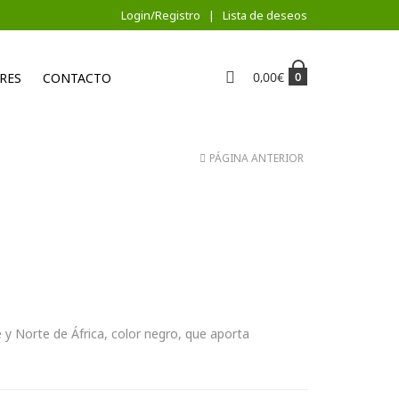
Login/Registro
Lista de deseos
0,00
€
0
RES
CONTACTO
PÁGINA ANTERIOR
e y Norte de África, color negro, que aporta