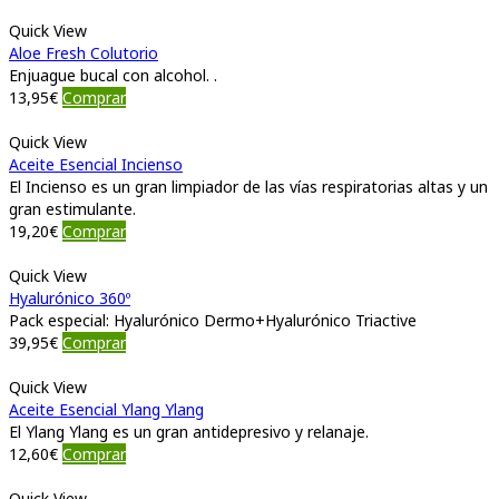
Quick View
Aloe Fresh Colutorio
Enjuague bucal con alcohol. .
13,95
€
Comprar
Quick View
Aceite Esencial Incienso
El Incienso es un gran limpiador de las vías respiratorias altas y un
gran estimulante.
19,20
€
Comprar
Quick View
Hyalurónico 360º
Pack especial: Hyalurónico Dermo+Hyalurónico Triactive
39,95
€
Comprar
Quick View
Aceite Esencial Ylang Ylang
El Ylang Ylang es un gran antidepresivo y relanaje.
12,60
€
Comprar
Quick View