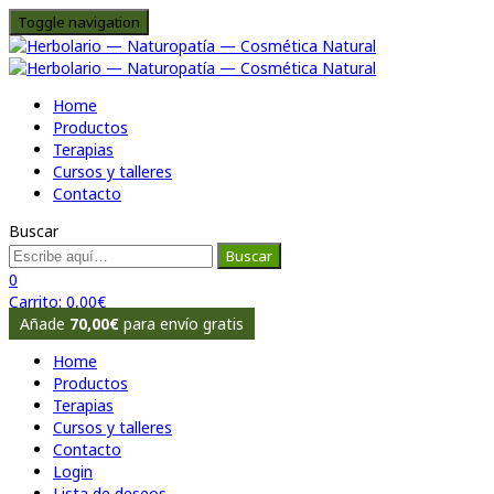
Toggle navigation
Home
Productos
Terapias
Cursos y talleres
Contacto
Buscar
Buscar
0
Carrito:
0,00
€
Añade
70,00
€
para envío gratis
Home
Productos
Terapias
Cursos y talleres
Contacto
Login
Lista de deseos