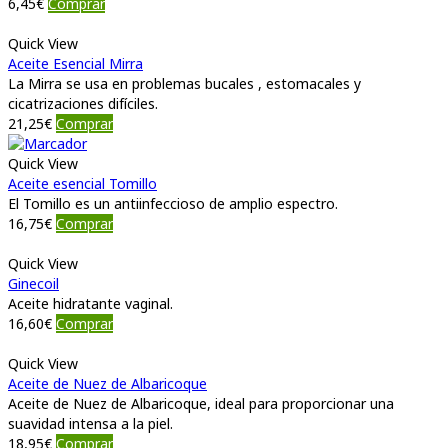
6,45
€
Comprar
Quick View
Aceite Esencial Mirra
La Mirra se usa en problemas bucales , estomacales y
cicatrizaciones difíciles.
21,25
€
Comprar
Quick View
Aceite esencial Tomillo
El Tomillo es un antiinfeccioso de amplio espectro.
16,75
€
Comprar
Quick View
Ginecoil
Aceite hidratante vaginal.
16,60
€
Comprar
Quick View
Aceite de Nuez de Albaricoque
Aceite de Nuez de Albaricoque, ideal para proporcionar una
suavidad intensa a la piel.
18,95
€
Comprar